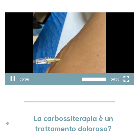
Video
Player
00:07
00:10
La carbossiterapia è un
trattamento doloroso?