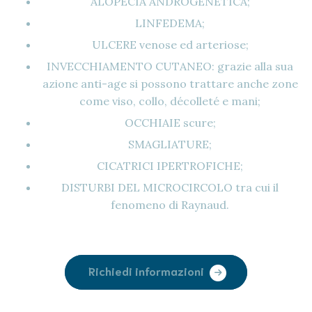
ALOPECIA ANDROGENETICA;
LINFEDEMA;
ULCERE venose ed arteriose;
INVECCHIAMENTO CUTANEO: grazie alla sua
azione anti-age si possono trattare anche zone
come viso, collo, décolleté e mani;
OCCHIAIE scure;
SMAGLIATURE;
CICATRICI IPERTROFICHE;
DISTURBI DEL MICROCIRCOLO tra cui il
fenomeno di Raynaud.
Richiedi informazioni