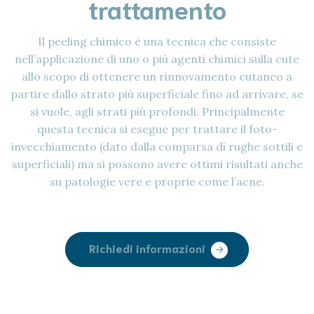
trattamento
Il peeling chimico è una tecnica che consiste
nell’applicazione di uno o più agenti chimici sulla cute
allo scopo di ottenere un rinnovamento cutaneo a
partire dallo strato più superficiale fino ad arrivare, se
si vuole, agli strati più profondi. Principalmente
questa tecnica si esegue per trattare il foto-
invecchiamento (dato dalla comparsa di rughe sottili e
superficiali) ma si possono avere ottimi risultati anche
su patologie vere e proprie come l’acne.
Richiedi informazioni