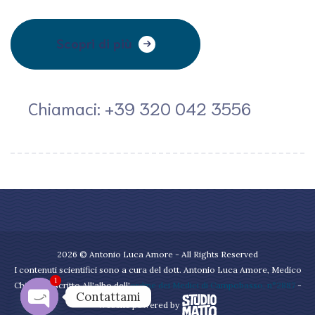
Scopri di più
Chiamaci: +39 320 042 3556
2026 © Antonio Luca Amore - All Rights Reserved
I contenuti scientifici sono a cura del dott. Antonio Luca Amore, Medico
1
Chirurgo iscritto All'albo dell'
ordine dei Medici di Campobasso, n°2887
-
Contattami
Website powered by