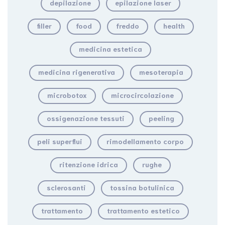
depilazione
epilazione laser
filler
food
freddo
health
medicina estetica
medicina rigenerativa
mesoterapia
microbotox
microcircolazione
ossigenazione tessuti
peeling
peli superflui
rimodellamento corpo
ritenzione idrica
rughe
sclerosanti
tossina botulinica
trattamento
trattamento estetico