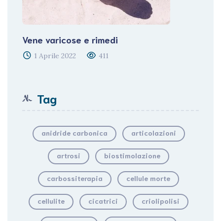
Vene varicose e rimedi
1 Aprile 2022
411
Tag
anidride carbonica
articolazioni
artrosi
biostimolazione
carbossiterapia
cellule morte
cellulite
cicatrici
criolipolisi