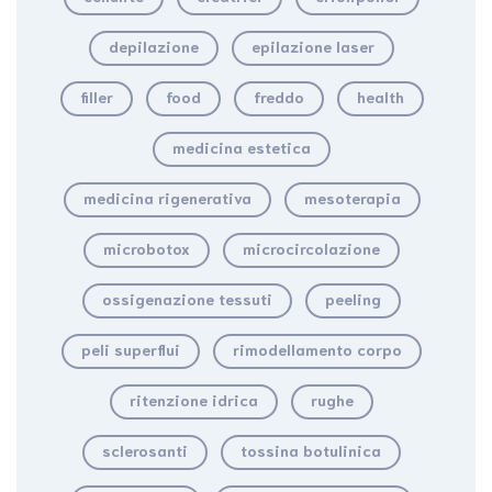
depilazione
epilazione laser
filler
food
freddo
health
medicina estetica
medicina rigenerativa
mesoterapia
microbotox
microcircolazione
ossigenazione tessuti
peeling
peli superflui
rimodellamento corpo
ritenzione idrica
rughe
sclerosanti
tossina botulinica