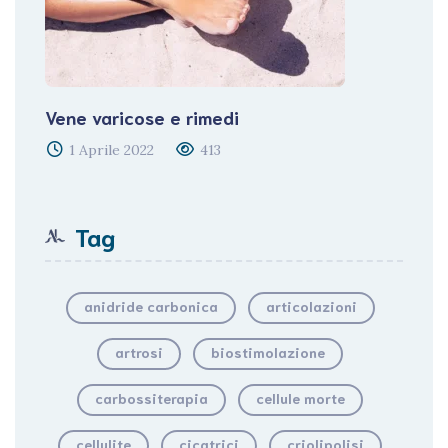
Vene varicose e rimedi
1 Aprile 2022
413
Tag
anidride carbonica
articolazioni
artrosi
biostimolazione
carbossiterapia
cellule morte
cellulite
cicatrici
criolipolisi