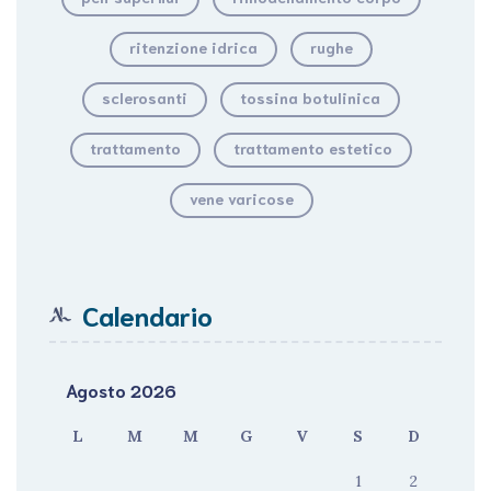
ritenzione idrica
rughe
sclerosanti
tossina botulinica
trattamento
trattamento estetico
vene varicose
Calendario
Agosto 2026
L
M
M
G
V
S
D
1
2