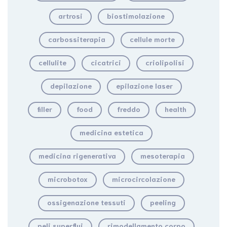
artrosi
biostimolazione
carbossiterapia
cellule morte
cellulite
cicatrici
criolipolisi
depilazione
epilazione laser
filler
food
freddo
health
medicina estetica
medicina rigenerativa
mesoterapia
microbotox
microcircolazione
ossigenazione tessuti
peeling
peli superflui
rimodellamento corpo