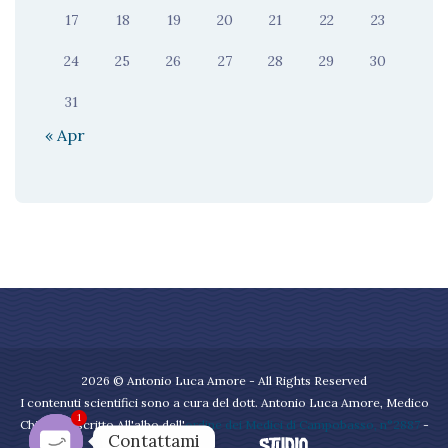
17
18
19
20
21
22
23
24
25
26
27
28
29
30
31
« Apr
2026 © Antonio Luca Amore - All Rights Reserved
I contenuti scientifici sono a cura del dott. Antonio Luca Amore, Medico
1
Chirurgo iscritto All'albo dell'
ordine dei Medici di Campobasso, n°2887
-
Contattami