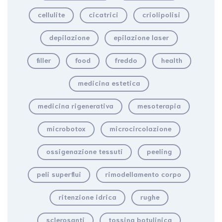
cellulite
cicatrici
criolipolisi
depilazione
epilazione laser
filler
food
freddo
health
medicina estetica
medicina rigenerativa
mesoterapia
microbotox
microcircolazione
ossigenazione tessuti
peeling
peli superflui
rimodellamento corpo
ritenzione idrica
rughe
sclerosanti
tossina botulinica