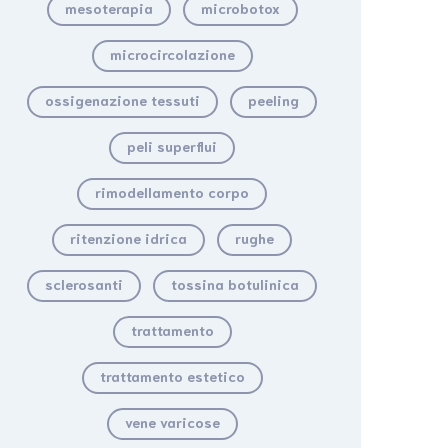
mesoterapia
microbotox
microcircolazione
ossigenazione tessuti
peeling
peli superflui
rimodellamento corpo
ritenzione idrica
rughe
sclerosanti
tossina botulinica
trattamento
trattamento estetico
vene varicose