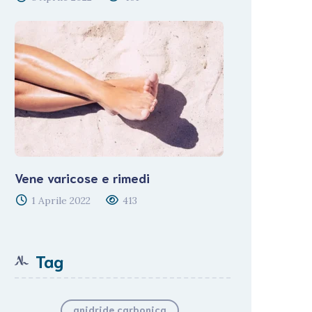
Vene varicose e rimedi
1 Aprile 2022
413
Tag
anidride carbonica