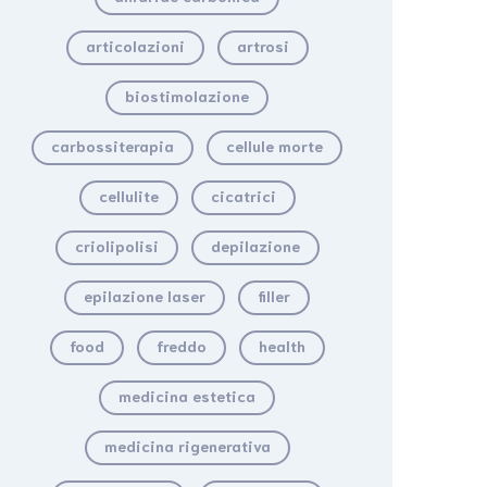
articolazioni
artrosi
biostimolazione
carbossiterapia
cellule morte
cellulite
cicatrici
criolipolisi
depilazione
epilazione laser
filler
food
freddo
health
medicina estetica
medicina rigenerativa