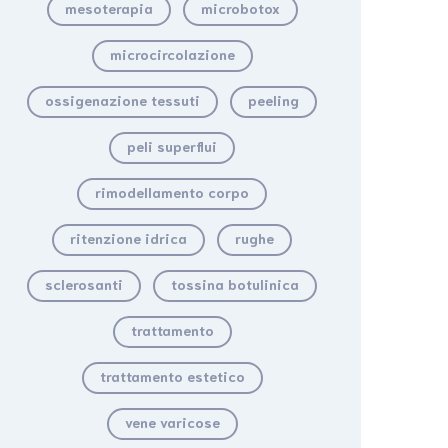
mesoterapia
microbotox
microcircolazione
ossigenazione tessuti
peeling
peli superflui
rimodellamento corpo
ritenzione idrica
rughe
sclerosanti
tossina botulinica
trattamento
trattamento estetico
vene varicose