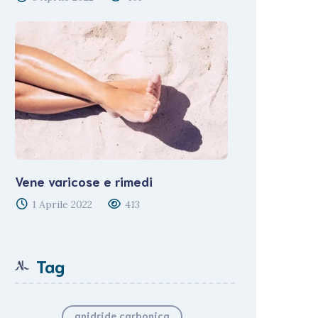
Vene varicose e rimedi
1 Aprile 2022
413
Tag
anidride carbonica