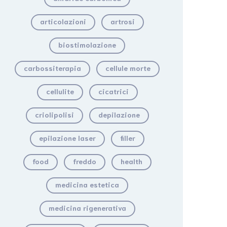
articolazioni
artrosi
biostimolazione
carbossiterapia
cellule morte
cellulite
cicatrici
criolipolisi
depilazione
epilazione laser
filler
food
freddo
health
medicina estetica
medicina rigenerativa