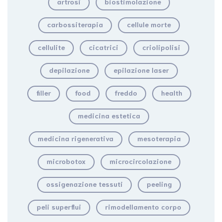
artrosi
biostimolazione
carbossiterapia
cellule morte
cellulite
cicatrici
criolipolisi
depilazione
epilazione laser
filler
food
freddo
health
medicina estetica
medicina rigenerativa
mesoterapia
microbotox
microcircolazione
ossigenazione tessuti
peeling
peli superflui
rimodellamento corpo