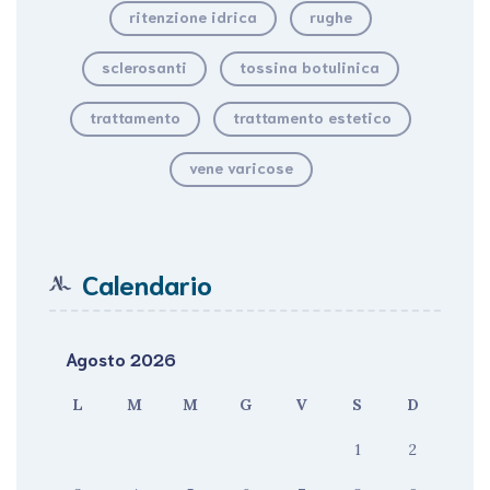
ritenzione idrica
rughe
sclerosanti
tossina botulinica
trattamento
trattamento estetico
vene varicose
Calendario
Agosto 2026
L
M
M
G
V
S
D
1
2