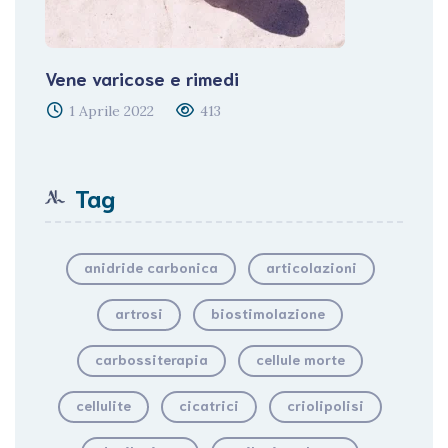
Vene varicose e rimedi
1 Aprile 2022
413
Tag
anidride carbonica
articolazioni
artrosi
biostimolazione
carbossiterapia
cellule morte
cellulite
cicatrici
criolipolisi