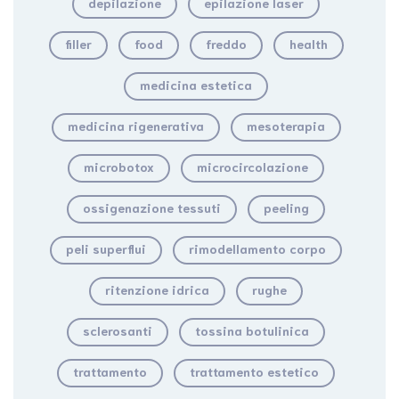
depilazione
epilazione laser
filler
food
freddo
health
medicina estetica
medicina rigenerativa
mesoterapia
microbotox
microcircolazione
ossigenazione tessuti
peeling
peli superflui
rimodellamento corpo
ritenzione idrica
rughe
sclerosanti
tossina botulinica
trattamento
trattamento estetico